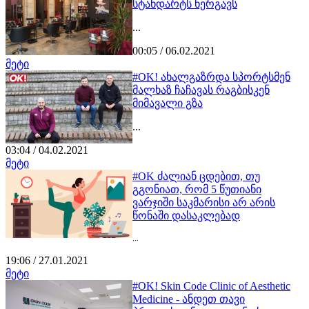
სტანდარტს ნერგავს
...
00:05 / 06.02.2021
მეტი
#OK! ახალგაზრდა სპორტსმენ
მალხაზ ჩაჩავას რაგბისკენ
მიმავალი გზა
...
03:04 / 04.02.2021
მეტი
#OK ძალიან ცდებით, თუ
გგონიათ, რომ 5 წუთიანი
ვარჯიში საკმარისი არ არის
წონაში დასაკლებად
...
19:06 / 27.01.2021
მეტი
#OK! Skin Code Clinic of Aesthetic
Medicine - ანდეთ თავი