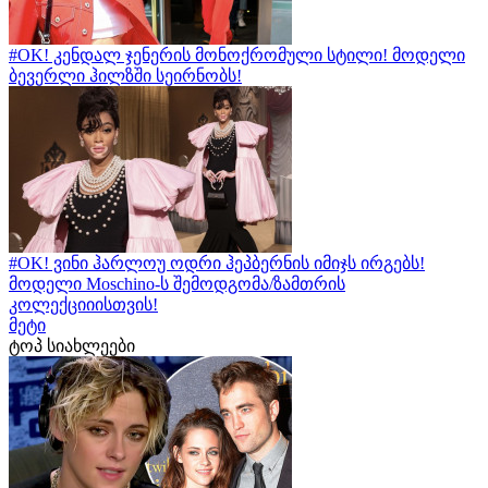
#OK! კენდალ ჯენერის მონოქრომული სტილი! მოდელი
ბევერლი ჰილზში სეირნობს!
#OK! ვინი ჰარლოუ ოდრი ჰეპბერნის იმიჯს ირგებს!
მოდელი Moschino-ს შემოდგომა/ზამთრის
კოლექციიისთვის!
მეტი
ტოპ სიახლეები