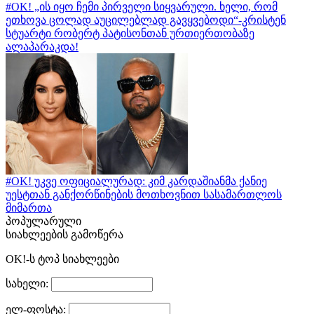
#OK! „ის იყო ჩემი პირველი სიყვარული. ხელი, რომ
ეთხოვა ცოლად აუცილებლად გავყვებოდი“-კრისტენ
სტუარტი რობერტ პატისონთან ურთიერთობაზე
ალაპარაკდა!
#OK! უკვე ოფიციალურად: კიმ კარდაშიანმა ქანიე
უესტთან განქორწინების მოთხოვნით სასამართლოს
მიმართა
პოპულარული
სიახლეების გამოწერა
OK!-ს ტოპ სიახლეები
სახელი:
ელ-ფოსტა: