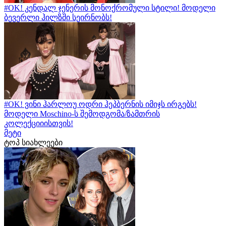
#OK! კენდალ ჯენერის მონოქრომული სტილი! მოდელი
ბევერლი ჰილზში სეირნობს!
#OK! ვინი ჰარლოუ ოდრი ჰეპბერნის იმიჯს ირგებს!
მოდელი Moschino-ს შემოდგომა/ზამთრის
კოლექციიისთვის!
მეტი
ტოპ სიახლეები