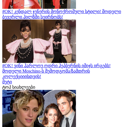
#OK! კენდალ ჯენერის მონოქრომული სტილი! მოდელი
ბევერლი ჰილზში სეირნობს!
#OK! ვინი ჰარლოუ ოდრი ჰეპბერნის იმიჯს ირგებს!
მოდელი Moschino-ს შემოდგომა/ზამთრის
კოლექციიისთვის!
მეტი
ტოპ სიახლეები