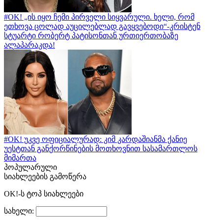
#OK! „ის იყო ჩემი პირველი სიყვარული. ხელი, რომ
ეთხოვა ცოლად აუცილებლად გავყვებოდი“-კრისტენ
სტუარტი რობერტ პატისონთან ურთიერთობაზე
ალაპარაკდა!
#OK! უკვე ოფიციალურად: კიმ კარდაშიანმა ქანიე
უესტთან განქორწინების მოთხოვნით სასამართლოს
მიმართა
პოპულარული
სიახლეების გამოწერა
OK!-ს ტოპ სიახლეები
სახელი: