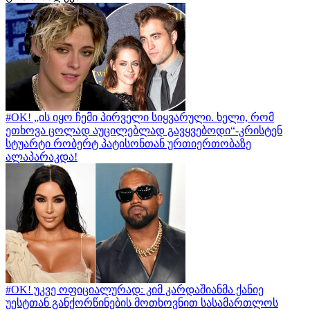
#OK! „ის იყო ჩემი პირველი სიყვარული. ხელი, რომ
ეთხოვა ცოლად აუცილებლად გავყვებოდი“-კრისტენ
სტუარტი რობერტ პატისონთან ურთიერთობაზე
ალაპარაკდა!
#OK! უკვე ოფიციალურად: კიმ კარდაშიანმა ქანიე
უესტთან განქორწინების მოთხოვნით სასამართლოს