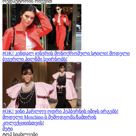
რედაქტორის რჩევით
#OK! კენდალ ჯენერის მონოქრომული სტილი! მოდელი
ბევერლი ჰილზში სეირნობს!
#OK! ვინი ჰარლოუ ოდრი ჰეპბერნის იმიჯს ირგებს!
მოდელი Moschino-ს შემოდგომა/ზამთრის
კოლექციიისთვის!
მეტი
ტოპ სიახლეები