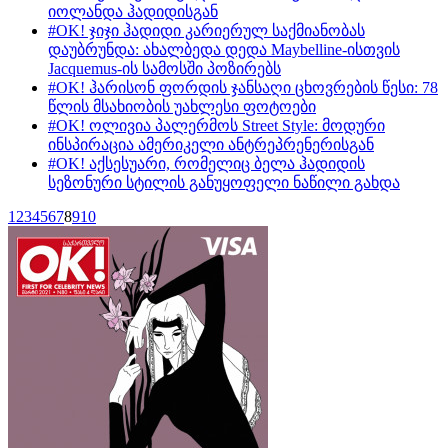
იოლანდა ჰადიდისგან
#OK! ჯიჯი ჰადიდი კარიერულ საქმიანობას
დაუბრუნდა: ახალბედა დედა Maybelline-ისთვის
Jacquemus-ის სამოსში პოზირებს
#OK! ჰარისონ ფორდის ჯანსაღი ცხოვრების წესი: 78
წლის მსახიობის უახლესი ფოტოები
#OK! ოლივია პალერმოს Street Style: მოდური
ინსპირაცია ამერიკელი ანტრეპრენერისგან
#OK! აქსესუარი, რომელიც ბელა ჰადიდის
სეზონური სტილის განუყოფელი ნაწილი გახდა
1
2
3
4
5
6
7
8
9
10