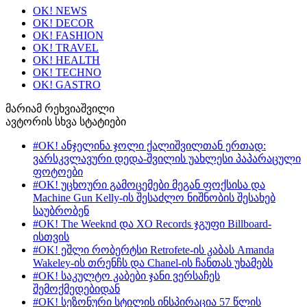
OK! NEWS
OK! DECOR
OK! FASHION
OK! TRAVEL
OK! HEALTH
OK! TECHNO
OK! GASTRO
მარიამ რეხვიაშვილი
ავტორის სხვა სტატიები
#OK! ანჯელინა ჯოლი ქალიშვილთან ერთად:
ვარსკვლავური დედა-შვილის უახლესი პაპარაცული
ფოტოები
#OK! უცხოური გამოცემები მეგან ფოქსისა და
Machine Gun Kelly-ის შესაძლო ნიშნობის შესახებ
საუბრობენ
#OK! The Weeknd და XO Records ჯგუფი Billboard-
ისთვის
#OK! ეშლი რობერტსი Retrofete-ის კაბას Amanda
Wakeley-ის თრენჩს და Chanel-ის ჩანთას უხამებს
#OK! საკულტო კაბები ჯანი ვერსაჩეს
შემოქმედებიდან
#OK! სეზონური სტილის ინსპირაცია 57 წლის