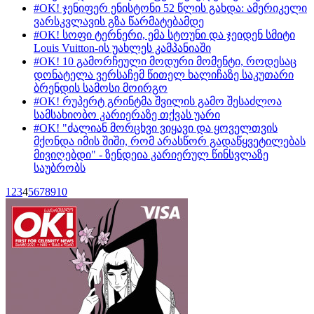
#OK! ჯენიფერ ენისტონი 52 წლის გახდა: ამერიკელი
ვარსკვლავის გზა წარმატებამდე
#OK! სოფი ტერნერი, ემა სტოუნი და ჯეიდენ სმიტი
Louis Vuitton-ის უახლეს კამპანიაში
#OK! 10 გამორჩეული მოდური მომენტი, როდესაც
დონატელა ვერსაჩემ წითელ ხალიჩაზე საკუთარი
ბრენდის სამოსი მოირგო
#OK! რუპერტ გრინტმა შვილის გამო შესაძლოა
სამსახიობო კარიერაზე თქვას უარი
#OK! "ძალიან მორცხვი ვიყავი და ყოველთვის
მქონდა იმის შიში, რომ არასწორ გადაწყვეტილებას
მივიღებდი" - ზენდეია კარიერულ წინსვლაზე
საუბრობს
1
2
3
4
5
6
7
8
9
10