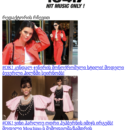
რედაქტორის რჩევით
#OK! კენდალ ჯენერის მონოქრომული სტილი! მოდელი
ბევერლი ჰილზში სეირნობს!
#OK! ვინი ჰარლოუ ოდრი ჰეპბერნის იმიჯს ირგებს!
მოდელი Moschino-ს შემოდგომა/ზამთრის