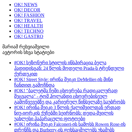
OK! NEWS
OK! DECOR
OK! FASHION
OK! TRAVEL
OK! HEALTH
OK! TECHNO
OK! GASTRO
მარიამ რეხვიაშვილი
ავტორის სხვა სტატიები
#OK! სეზონური სტილის ინსპირაცია ბელა
ჰადიდისგან: 24 წლის მოდელი Prada-ს ტრენდული
ქურთუკით
#OK! Street Style: ირინა შეიკი DeMellier-ის მინი
ჩანთით გამოჩნდა
#OK! "ბალეტმა ჩემი ცხოვრება რადიკალურად
შეცვალა" - ტომ ჰოლანდი ცხოვრებისეულ
გამოწვევებზე და კარიერულ წინსვლაზე საუბრობს
#OK! ირინა შეიკი 3 წლის ქალიშვილთან ერთად
ნიუ-იორკის ქუჩებში სეირნობს: დედა-შვილის
უახლესი პაპარაცული ფოტოები
#OK! ირინა შეიკი Falconeri-ის სამოსს Rowen Rose-ის
თრენჩს და Burberry-ის ფეხსაცმელებს უხამებს