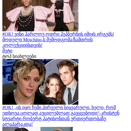
#OK! ვინი ჰარლოუ ოდრი ჰეპბერნის იმიჯს ირგებს!
მოდელი Moschino-ს შემოდგომა/ზამთრის
კოლექციიისთვის!
მეტი
ტოპ სიახლეები
#OK! „ის იყო ჩემი პირველი სიყვარული. ხელი, რომ
ეთხოვა ცოლად აუცილებლად გავყვებოდი“-კრისტენ
სტუარტი რობერტ პატისონთან ურთიერთობაზე
ალაპარაკდა!