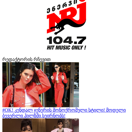
რედაქტორის რჩევით
#OK! კენდალ ჯენერის მონოქრომული სტილი! მოდელი
ბევერლი ჰილზში სეირნობს!