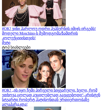
#OK! ვინი ჰარლოუ ოდრი ჰეპბერნის იმიჯს ირგებს!
მოდელი Moschino-ს შემოდგომა/ზამთრის
კოლექციიისთვის!
მეტი
ტოპ სიახლეები
#OK! „ის იყო ჩემი პირველი სიყვარული. ხელი, რომ
ეთხოვა ცოლად აუცილებლად გავყვებოდი“-კრისტენ
სტუარტი რობერტ პატისონთან ურთიერთობაზე
ალაპარაკდა!