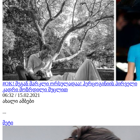
#OK! მეგან მარკლი ორსულადაა! ჰერცოგინიის პირველი
კადრი მოზრდილი მუცლით
06:32 / 15.02.2021
ახალი ამბები
...
მეტი