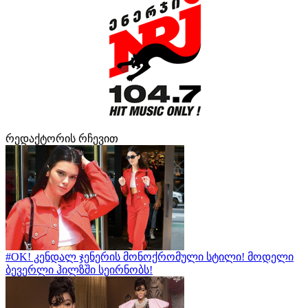
რედაქტორის რჩევით
#OK! კენდალ ჯენერის მონოქრომული სტილი! მოდელი
ბევერლი ჰილზში სეირნობს!