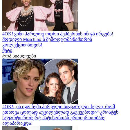
#OK! ვინი ჰარლოუ ოდრი ჰეპბერნის იმიჯს ირგებს!
მოდელი Moschino-ს შემოდგომა/ზამთრის
კოლექციიისთვის!
მეტი
ტოპ სიახლეები
#OK! „ის იყო ჩემი პირველი სიყვარული. ხელი, რომ
ეთხოვა ცოლად აუცილებლად გავყვებოდი“-კრისტენ
სტუარტი რობერტ პატისონთან ურთიერთობაზე
ალაპარაკდა!