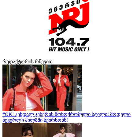
რედაქტორის რჩევით
#OK! კენდალ ჯენერის მონოქრომული სტილი! მოდელი
ბევერლი ჰილზში სეირნობს!