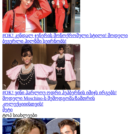
#OK! კენდალ ჯენერის მონოქრომული სტილი! მოდელი
ბევერლი ჰილზში სეირნობს!
#OK! ვინი ჰარლოუ ოდრი ჰეპბერნის იმიჯს ირგებს!
მოდელი Moschino-ს შემოდგომა/ზამთრის
კოლექციიისთვის!
მეტი
ტოპ სიახლეები