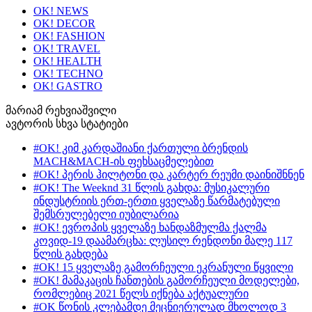
OK! NEWS
OK! DECOR
OK! FASHION
OK! TRAVEL
OK! HEALTH
OK! TECHNO
OK! GASTRO
მარიამ რეხვიაშვილი
ავტორის სხვა სტატიები
#OK! კიმ კარდაშიანი ქართული ბრენდის
MACH&MACH-ის ფეხსაცმელებით
#OK! პერის ჰილტონი და კარტერ რეუმი დაინიშნნენ
#OK! The Weeknd 31 წლის გახდა: მუსიკალური
ინდუსტრიის ერთ-ერთი ყველაზე წარმატებული
შემსრულებელი იუბილარია
#OK! ევროპის ყველაზე ხანდაზმულმა ქალმა
კოვიდ-19 დაამარცხა: ლუსილ რენდონი მალე 117
წლის გახდება
#OK! 15 ყველაზე გამორჩეული ეკრანული წყვილი
#OK! მამაკაცის ჩანთების გამორჩეული მოდელები,
რომლებიც 2021 წელს იქნება აქტუალური
#OK წონის კლებამდე მეცნიერულად მხოლოდ 3