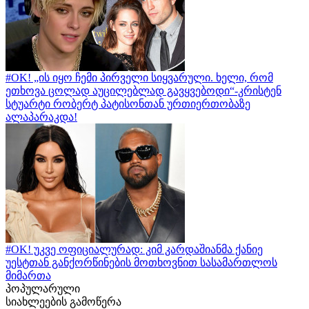
#OK! „ის იყო ჩემი პირველი სიყვარული. ხელი, რომ
ეთხოვა ცოლად აუცილებლად გავყვებოდი“-კრისტენ
სტუარტი რობერტ პატისონთან ურთიერთობაზე
ალაპარაკდა!
#OK! უკვე ოფიციალურად: კიმ კარდაშიანმა ქანიე
უესტთან განქორწინების მოთხოვნით სასამართლოს
მიმართა
პოპულარული
სიახლეების გამოწერა