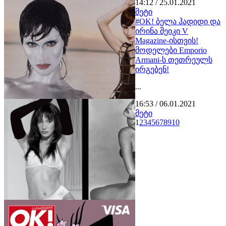
14:12 / 25.01.2021
მეტი
#OK! ბელა ჰადიდი და
ირინა შეიკი V
Magazine-ისთვის!
მოდელები Emporio
Armani-ს თეთრეულს
ირგებენ!
...
16:53 / 06.01.2021
მეტი
1
2
3
4
5
6
7
8
9
10