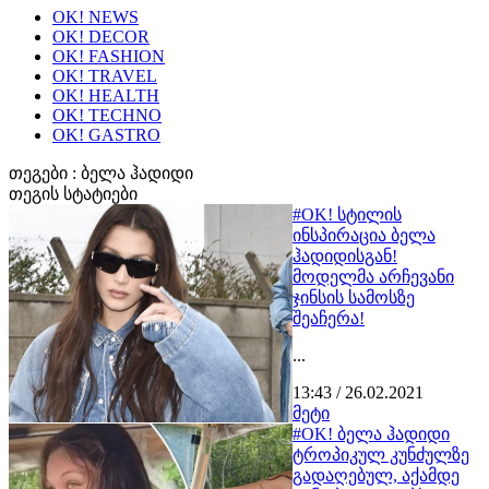
OK! NEWS
OK! DECOR
OK! FASHION
OK! TRAVEL
OK! HEALTH
OK! TECHNO
OK! GASTRO
თეგები :
ბელა ჰადიდი
თეგის სტატიები
#OK! სტილის
ინსპირაცია ბელა
ჰადიდისგან!
მოდელმა არჩევანი
ჯინსის სამოსზე
შეაჩერა!
...
13:43 / 26.02.2021
მეტი
#OK! ბელა ჰადიდი
ტროპიკულ კუნძულზე
გადაღებულ, აქამდე