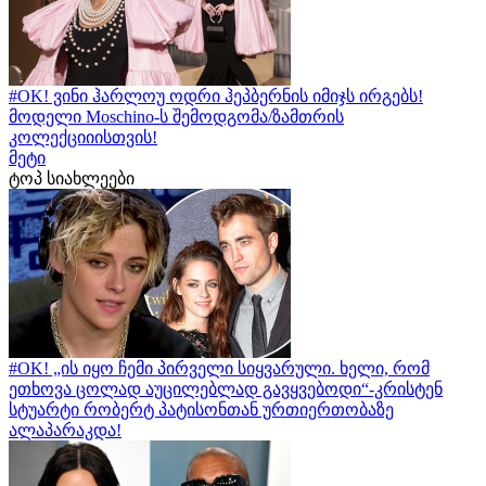
#OK! ვინი ჰარლოუ ოდრი ჰეპბერნის იმიჯს ირგებს!
მოდელი Moschino-ს შემოდგომა/ზამთრის
კოლექციიისთვის!
მეტი
ტოპ სიახლეები
#OK! „ის იყო ჩემი პირველი სიყვარული. ხელი, რომ
ეთხოვა ცოლად აუცილებლად გავყვებოდი“-კრისტენ
სტუარტი რობერტ პატისონთან ურთიერთობაზე
ალაპარაკდა!