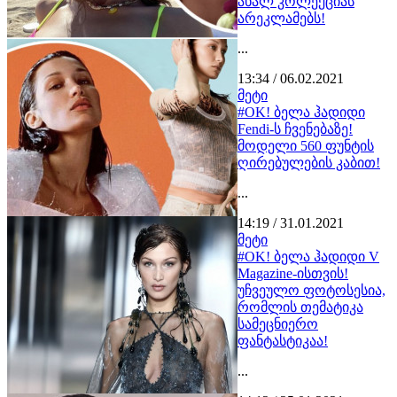
ახალ კოლექციას
არეკლამებს!
...
13:34 / 06.02.2021
მეტი
#OK! ბელა ჰადიდი
Fendi-ს ჩვენებაზე!
მოდელი 560 ფუნტის
ღირებულების კაბით!
...
14:19 / 31.01.2021
მეტი
#OK! ბელა ჰადიდი V
Magazine-ისთვის!
უჩვეულო ფოტოსესია,
რომლის თემატიკა
სამეცნიერო
ფანტასტიკაა!
...