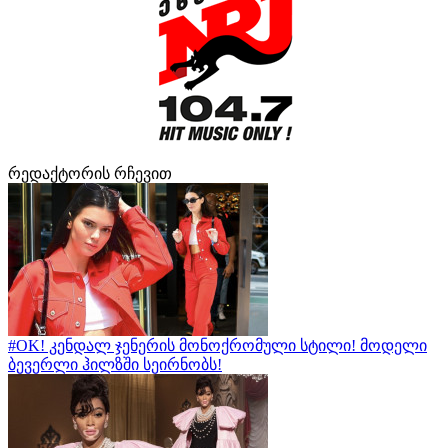
რედაქტორის რჩევით
#OK! კენდალ ჯენერის მონოქრომული სტილი! მოდელი
ბევერლი ჰილზში სეირნობს!