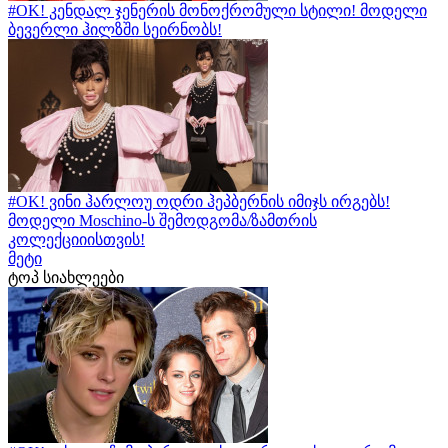
#OK! კენდალ ჯენერის მონოქრომული სტილი! მოდელი
ბევერლი ჰილზში სეირნობს!
#OK! ვინი ჰარლოუ ოდრი ჰეპბერნის იმიჯს ირგებს!
მოდელი Moschino-ს შემოდგომა/ზამთრის
კოლექციიისთვის!
მეტი
ტოპ სიახლეები