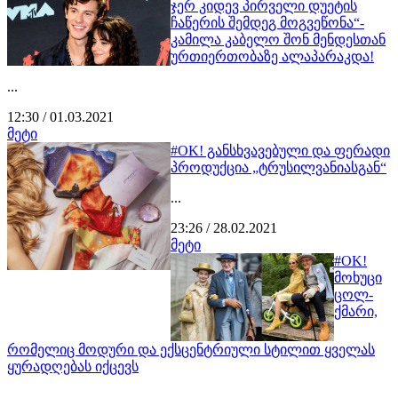
ჯერ კიდევ პირველი დუეტის
ჩაწერის შემდეგ მოგვეწონა“-
კამილა კაბელო შონ მენდესთან
ურთიერთობაზე ალაპარაკდა!
...
12:30 / 01.03.2021
მეტი
#OK! განსხვავებული და ფერადი
პროდუქცია „ტრუსილვანიასგან“
...
23:26 / 28.02.2021
მეტი
#OK!
მოხუცი
ცოლ-
ქმარი,
რომელიც მოდური და ექსცენტრიული სტილით ყველას
ყურადღებას იქცევს
...