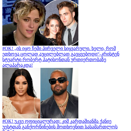
#OK! „ის იყო ჩემი პირველი სიყვარული. ხელი, რომ
ეთხოვა ცოლად აუცილებლად გავყვებოდი“-კრისტენ
სტუარტი რობერტ პატისონთან ურთიერთობაზე
ალაპარაკდა!
#OK! უკვე ოფიციალურად: კიმ კარდაშიანმა ქანიე
უესტთან განქორწინების მოთხოვნით სასამართლოს