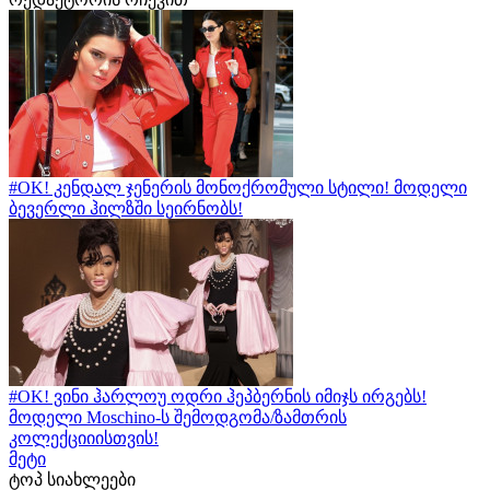
#OK! კენდალ ჯენერის მონოქრომული სტილი! მოდელი
ბევერლი ჰილზში სეირნობს!
#OK! ვინი ჰარლოუ ოდრი ჰეპბერნის იმიჯს ირგებს!
მოდელი Moschino-ს შემოდგომა/ზამთრის
კოლექციიისთვის!
მეტი
ტოპ სიახლეები