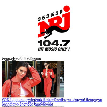
რედაქტორის რჩევით
#OK! კენდალ ჯენერის მონოქრომული სტილი! მოდელი
ბევერლი ჰილზში სეირნობს!