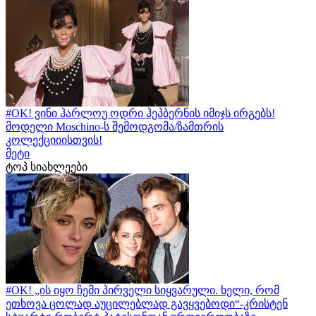
#OK! ვინი ჰარლოუ ოდრი ჰეპბერნის იმიჯს ირგებს!
მოდელი Moschino-ს შემოდგომა/ზამთრის
კოლექციიისთვის!
მეტი
ტოპ სიახლეები
#OK! „ის იყო ჩემი პირველი სიყვარული. ხელი, რომ
ეთხოვა ცოლად აუცილებლად გავყვებოდი“-კრისტენ